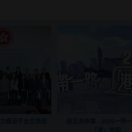
力建设平台交流会
政正关你事 - 2025一带
「港」你知