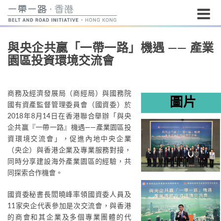
開
與央企共贏「一帶一路」機遇 —— 產業
始
園區投資環境交流會
內
容
商務及經濟發展局（商經局）與國務院
圖片
國有資產監督管理委員會（國資委）於
2018年8月14日在香港聯合舉辦「與央
企共贏『一帶一路』機遇——產業園區投
資環境交流會」，促進內地中央企業
（央企）與香港企業及專業服務對接，
同時分享建設海外產業園區的經驗，共
同探索合作機會。
國資委秘書長閻曉峰率領國資委人員及
11家央企代表參加是次交流會，與香港
的商會和其企業及多個專業團體的代