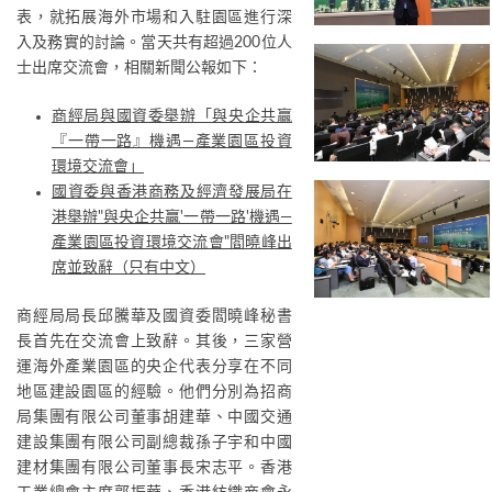
表，就拓展海外市場和入駐園區進行深
入及務實的討論。當天共有超過200位人
士出席交流會，相關新聞公報如下：
商經局與國資委舉辦「與央企共贏
『一帶一路』機遇—產業園區投資
環境交流會」
國資委與香港商務及經濟發展局在
港舉辦"與央企共贏'一帶一路'機遇—
產業園區投資環境交流會"閻曉峰出
席並致辭（只有中文）
商經局局長邱騰華及國資委閻曉峰秘書
長首先在交流會上致辭。其後，三家營
運海外產業園區的央企代表分享在不同
地區建設園區的經驗。他們分別為招商
局集團有限公司董事胡建華、中國交通
建設集團有限公司副總裁孫子宇和中國
建材集團有限公司董事長宋志平。香港