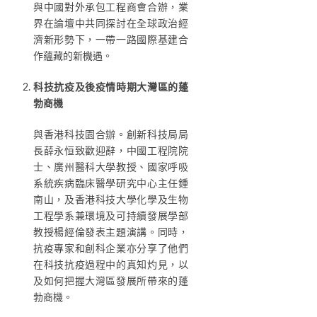
與中國對外承包工程商會合辦，業
界在論壇中共同探討在全球政治經
濟新形勢下，一帶一路國際基建合
作蘊藏的新機遇。
科技抗疫及後疫情時期大灣區的蓬
勃商機
與香港科技園合辦。創新科技局局
長薛永恒致歡迎辭，中國工程院院
士、廣州醫科大學教授、國家呼吸
系統疾病臨床醫學研究中心主任鍾
南山，及香港科技大學化學及生物
工程學系兼環境及可持續發展學部
教授楊經倫發表主題演講。同時，
抗疫專家和創科企業亦分享了他們
在科技抗疫過程中的真知灼見，以
及如何把握大灣區發展所帶來的蓬
勃商機。