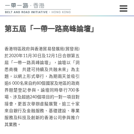
開
第五屆「一帶一路高峰論壇」
始
內
容
香港特區政府與香港貿易發展局(貿發局)
於2020年11月30日及12月1日合辦第五
屆「一帶一路高峰論壇」，論壇以「洞
悉商機 共建可持續及共融未來」為主
題，以網上形式舉行，為期兩天並吸引
逾6 000名來自約80個國家及地區的政商
界翹楚登記參與。論壇同時舉行700多
場、涉及超過240個項目的一對一項目對
接會，更首次舉辦虛擬展覽，逾三十家
來自銀行及金融服務、基礎建設、專業
服務及科技及創新的香港公司參與推介
其業務。