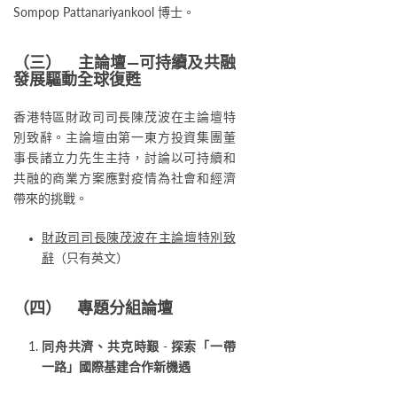
Sompop Pattanariyankool 博士。
（三） 主論壇—可持續及共融
發展驅動全球復甦
香港特區財政司司長陳茂波在主論壇特
別致辭。主論壇由第一東方投資集團董
事長諸立力先生主持，討論以可持續和
共融的商業方案應對疫情為社會和經濟
帶來的挑戰。
財政司司長陳茂波在主論壇特別致
辭
（只有英文）
（四） 專題分組論壇
同舟共濟、共克時艱 - 探索「一帶
一路」國際基建合作新機遇