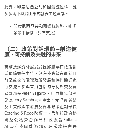
此外，印度尼西亞共和國總統佐科‧維
多多閣下以網上形式發表主題演講。
印度尼西亞共和國總統佐科‧維多
多閣下講辭
（只有英文）
（二）政策對話環節—創造健
康、可持續及共融的未來
商務及經濟發展局局長邱騰華在政策對
話環節擔任主持，與海外高級官員就目
前及疫後的環球政策發展和協作機遇進
行交流。參與官員包括匈牙利外交及貿
易部部長Péter Szijjártó、印尼貿易部副
部長Jerry Sambuaga博士、菲律賓貿易
及工業部產業發展及貿易政策組副部長
Ceferino S Rodolfo博士、孟加拉政府秘
書及公私營合作局行政總裁Sultana
Afroz和泰國能源部助理常務秘書長