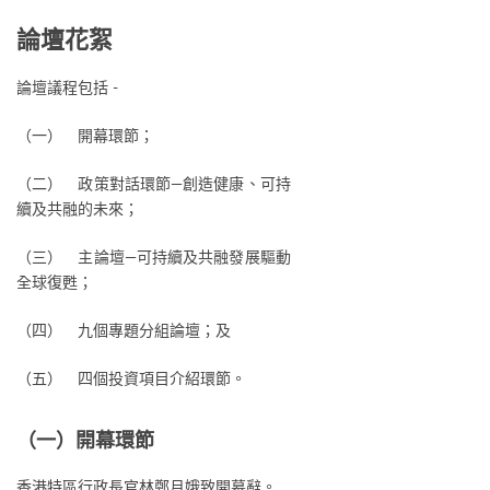
論壇花絮
論壇議程包括 -
（一） 開幕環節；
（二） 政策對話環節—創造健康、可持
續及共融的未來；
（三） 主論壇—可持續及共融發展驅動
全球復甦；
（四） 九個專題分組論壇；及
（五） 四個投資項目介紹環節。
（一）開幕環節
香港特區行政長官林鄭月娥致開幕辭。