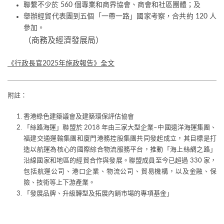
聯繫不少於 560 個專業和商界協會、商會和社區團體；及
舉辦經貿代表團到五個「一帶一路」國家考察，合共約 120 人
參加。
（商務及經濟發展局）
《行政長官2025年施政報告》全文
附註：
香港綠色建築議會及建築環保評估協會
「絲路海運」聯盟於 2018 年由三家大型企業–中國遠洋海運集團、
福建交通運輸集團和廈門港務控股集團共同發起成立，其目標是打
造以航運為核心的國際綜合物流服務平台，推動「海上絲綢之路」
沿線國家和地區的經貿合作與發展。聯盟成員至今已超過 330 家，
包括航運公司、港口企業、物流公司、貿易機構，以及金融、保
險、技術等上下游產業。
「發展品牌、升級轉型及拓展內銷市場的專項基金」