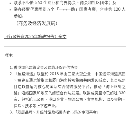
联系不少於 560 个专业和商界协会丶商会和社区团体；及
举办经贸代表团到五个「一带一路」国家考察，合共约 120 人
参加。
（商务及经济发展局）
《行政长官2025年施政报告》全文
附注：
香港绿色建筑议会及建筑环保评估协会
「丝路海运」联盟於 2018 年由三家大型企业－中国远洋海运集团
丶福建交通运输集团和厦门港务控股集团共同发起成立，其目标是
打造以航运为核心的国际综合物流服务平台，推动「海上丝绸之
路」沿线国家和地区的经贸合作与发展。联盟成员至今已超过 330
家，包括航运公司丶港口企业丶物流公司丶贸易机构，以及金融丶
保险丶技术等上下游产业。
「发展品牌丶升级转型及拓展内销市场的专项基金」