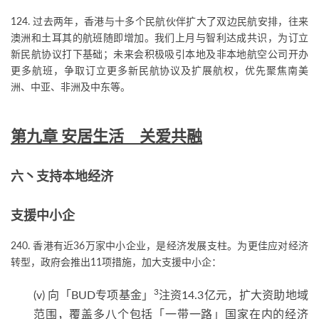
124. 过去两年，香港与十多个民航伙伴扩大了双边民航安排，往来
澳洲和土耳其的航班随即增加。我们上月与智利达成共识，为订立
新民航协议打下基础；未来会积极吸引本地及非本地航空公司开办
更多航班，争取订立更多新民航协议及扩展航权，优先聚焦南美
洲、中亚、非洲及中东等。
第九章 安居生活 关爱共融
六丶支持本地经济
支援中小企
240. 香港有近36万家中小企业，是经济发展支柱。为更佳应对经济
转型，政府会推出11项措施，加大支援中小企：
3
(v) 向「BUD专项基金」
注资14.3亿元，扩大资助地域
范围，覆盖多八个包括「一带一路」国家在内的经济