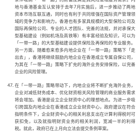
条件吸纳「一带一路」的财富及满足其风险管理服务需求。内
地与香港基金互认安排于去年7月实施后，进一步推动了两地
资本市场互联互通，同时也有利于共同增强在国际资产管理领
域的竞争力和影响力。香港也有多家具规模的大型保险公司及
国际再保险公司、专业的人才团队、完善的法规，并对承保大
型基础建设（例如机场及高铁等）有丰富经验及知识，可以为
「一带一路」的大型基础建设提供保险及再保险的专业服务。
另一方面，随着愈来愈多内地企业在「一带一路」策略下「走
出去」，香港将继续鼓励内地企业在香港成立专属自保公司，
为其在「一带一路」策略下扩充的海外业务安排保险，以完善
企业的风险管理。
在「一带一路」策略带动下，内地企业将不断扩充海外业务，
企业对减低财务成本、优化财资相关风险管理的商业服务需求
将会增加。香港是设立企业财资中心的理想地点。为进一步吸
引跨国及内地企业在香港成立企业财资中心，政府建议在符合
指明条件下，企业财资中心的相关利息支出在计算利得税时可
获扣免，以及就指明财资业务的相关利润，宽减一半的利得
税。就此，政府已在上月向立法会提交条例草案。